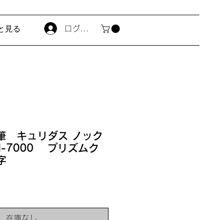
と見る
ログイン
筆 キュリダス ノック
N-7000 プリズムク
字
在庫なし