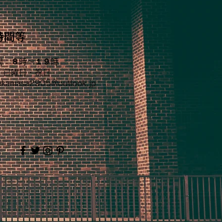
時間等
間：８時〜１９時
：日曜日・祝日
akamasa2905@outlook.jp