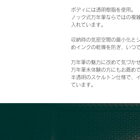
ボディには透明樹脂を使用。
ノック式万年筆ならではの複
入れています。
収納時の気密空間の最小化と
めインクの乾燥を防ぎ、いつ
万年筆の魅力に改めて気づか
万年筆未体験の方にもお薦め
半透明のスケルトン仕様で、
ています。