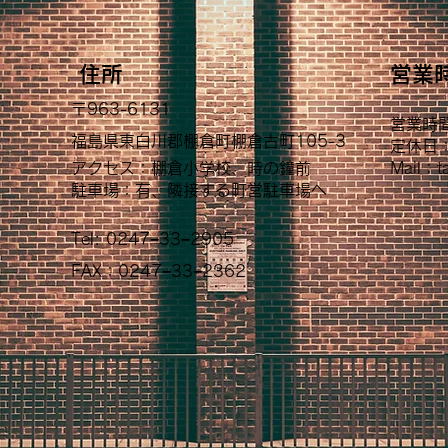
店
住所
営業
〒963-6131
営業時
福島県東白川郡棚倉町棚倉古町105-3
定休日
​アクセス：棚倉小学校、時の鐘前
Mail：
t
駐車場：有、隣接する町営駐車場へ
Tel: 0247−33−2905
FAX：0247−33−2362