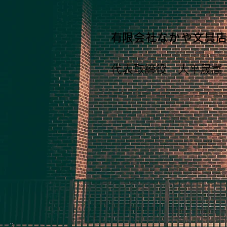
​有限会社なかや文具
代表取締役 大平晟嵩