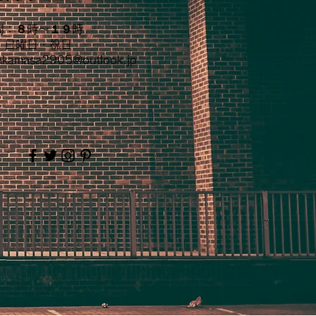
間：８時〜１９時
：日曜日・祝日
akamasa2905@outlook.jp