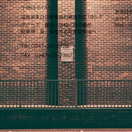
〒963-6131
営業時
福島県東白川郡棚倉町棚倉古町105-3
定休日
​アクセス：棚倉小学校、時の鐘前
Mail：
t
駐車場：有、隣接する町営駐車場へ
Tel: 0247−33−2905
FAX：0247−33−2362