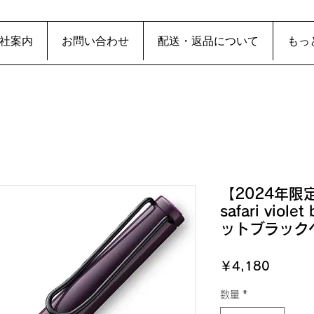
社案内
お問い合わせ
配送・返品について
もっ
【2024年限
safari viol
ットブラック
価
￥4,180
格
数量
*