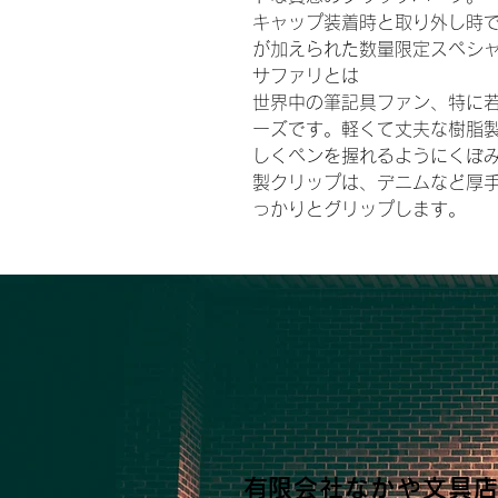
キャップ装着時と取り外し時
が加えられた数量限定スペシ
サファリとは
世界中の筆記具ファン、特に
ーズです。軽くて丈夫な樹脂
しくペンを握れるようにくぼ
製クリップは、デニムなど厚
っかりとグリップします。
​有限会社なかや文具