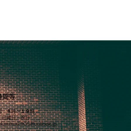
時間等
間：８時〜１９時
：日曜日・祝日
akamasa2905@outlook.jp