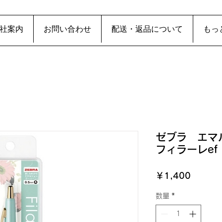
社案内
お問い合わせ
配送・返品について
もっ
ゼブラ エ
フィラーレe
価
￥1,400
格
数量
*