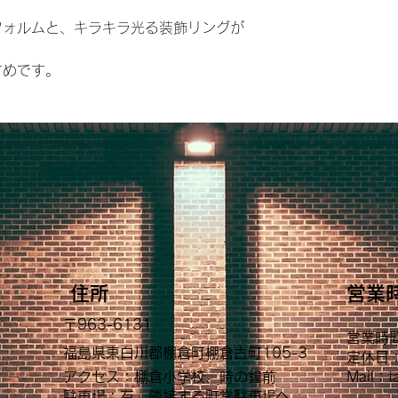
フォルムと、キラキラ光る装飾リングが
。
すめです。
店
住所
営業
〒963-6131
営業時
福島県東白川郡棚倉町棚倉古町105-3
定休日
​アクセス：棚倉小学校、時の鐘前
Mail：
t
駐車場：有、隣接する町営駐車場へ