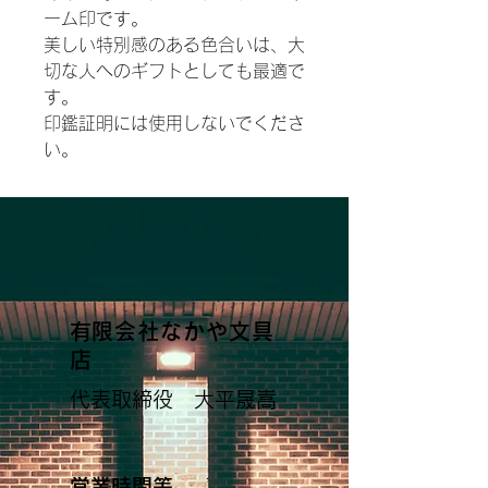
ーム印です。
美しい特別感のある色合いは、大
切な人へのギフトとしても最適で
す。
印鑑証明には使用しないでくださ
い。
​有限会社なかや文具
店
代表取締役 大平晟嵩
営業時間等