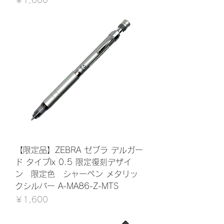
￥1,600
【限定品】ZEBRA ゼブラ デルガー
ド タイプlx 0.5 限定復刻デザイ
ン 限定色 シャーペン メタリッ
クシルバー A-MA86-Z-MTS
価格
￥1,600