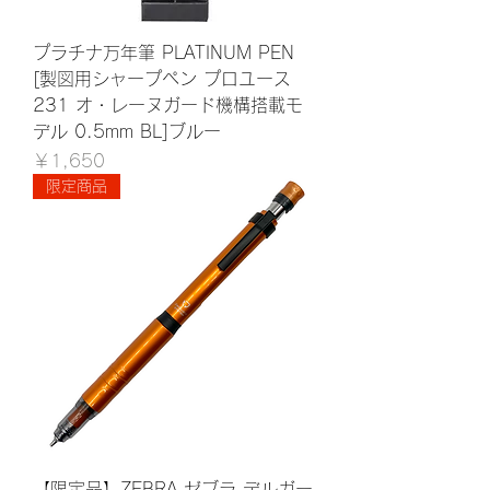
プラチナ万年筆 PLATINUM PEN
[製図用シャープペン プロユース
231 オ・レーヌガード機構搭載モ
デル 0.5mm BL]ブルー
価格
￥1,650
限定商品
【限定品】ZEBRA ゼブラ デルガー