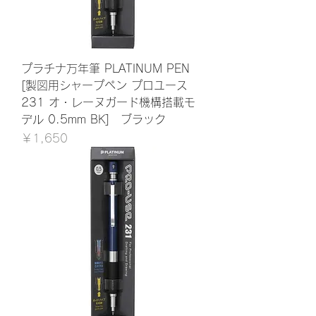
プラチナ万年筆 PLATINUM PEN
[製図用シャープペン プロユース
231 オ・レーヌガード機構搭載モ
デル 0.5mm BK] ブラック
価格
￥1,650